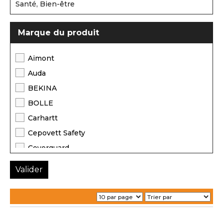
Santé, Bien-être
Marque du produit
Aimont
Auda
BEKINA
BOLLE
Carhartt
Cepovett Safety
Coverguard
Delta Plus
Difac
Epic
Farmor
Hasson Molinel