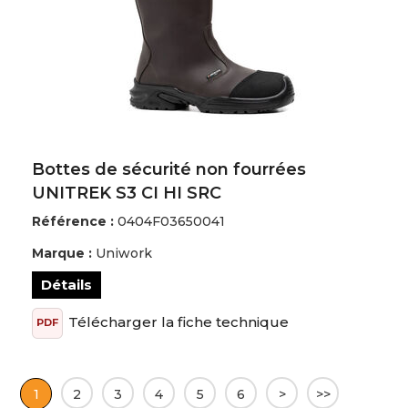
Bottes de sécurité non fourrées
UNITREK S3 CI HI SRC
Référence :
0404F03650041
Marque :
Uniwork
Détails
Télécharger la fiche technique
PDF
1
2
3
4
5
6
>
>>