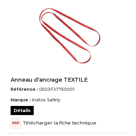
JLF Pro
Juba
Kratos Safety
Lafont
Lemaitre
Molinel
NEW BALANCE
Nordways
Anneau d'ancrage TEXTILE
PBV
Référence :
0503F37750001
PHC
Marque :
Kratos Safety
PIP
Portwest
Détails
Reebok
Télécharger la fiche technique
PDF
Remi Confection