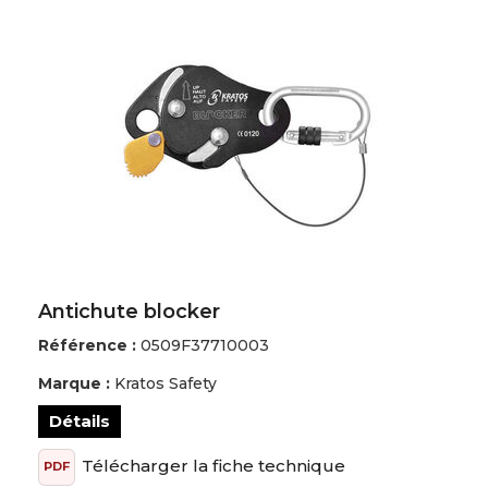
Robur
Safety Jogger Industrial
Seeds
Sols
T2S
Uniwork
Antichute blocker
Référence :
0509F37710003
Marque :
Kratos Safety
Détails
Télécharger la fiche technique
PDF