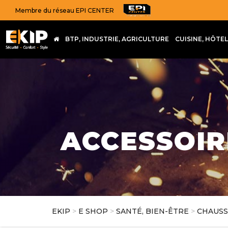
Membre du réseau EPI CENTER
BTP, INDUSTRIE, AGRICULTURE
CUISINE, HÔTE
ACCESSOIR
EKIP
>
E SHOP
>
SANTÉ, BIEN-ÊTRE
>
CHAUSS