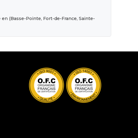
de en (Basse-Pointe, Fort-de-France, Sainte-