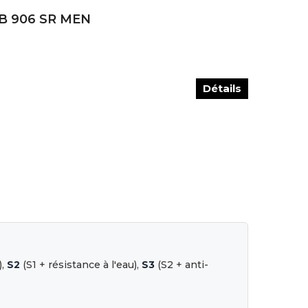
NB 906 SR MEN
Détails
),
S2
(S1 + résistance à l'eau),
S3
(S2 + anti-