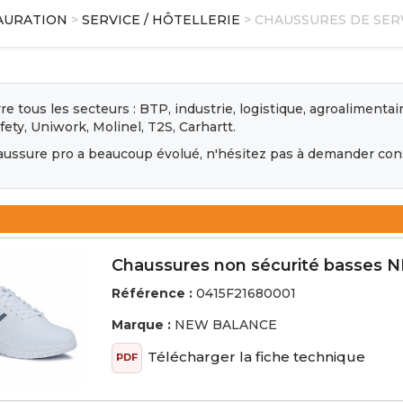
TAURATION
>
SERVICE / HÔTELLERIE
> CHAUSSURES DE SER
e tous les secteurs : BTP, industrie, logistique, agroalimenta
ety, Uniwork, Molinel, T2S, Carhartt.
haussure pro a beaucoup évolué, n'hésitez pas à demander cons
Chaussures non sécurité basses 
Référence :
0415F21680001
Marque :
NEW BALANCE
Télécharger la fiche technique
PDF