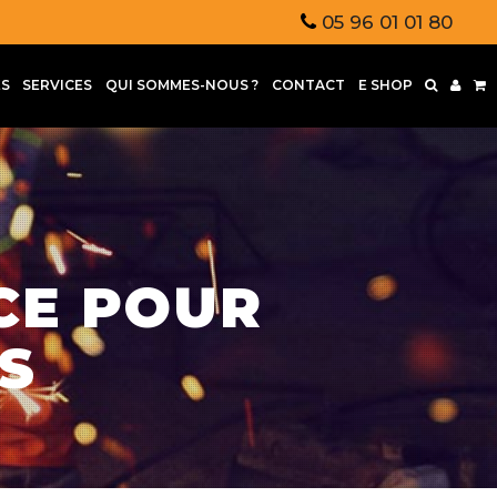
05 96 01 01 80
S
SERVICES
QUI SOMMES-NOUS ?
CONTACT
E SHOP
CE POUR
S