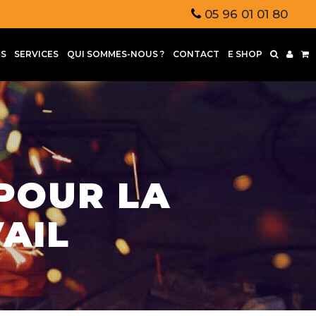
05 96 01 01 80
S
SERVICES
QUI SOMMES-NOUS ?
CONTACT
E SHOP
 POUR LA
AIL