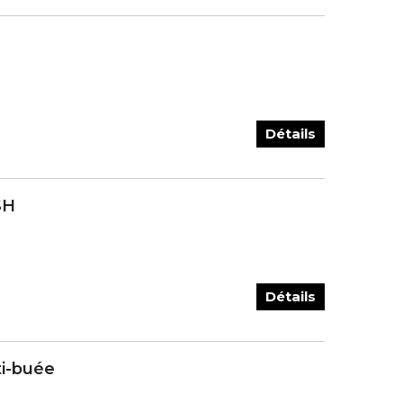
Détails
SH
Détails
i-buée