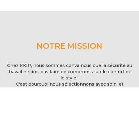
NOTRE MISSION
Chez EKIP, nous sommes convaincus que la sécurité au
travail ne doit pas faire de compromis sur le confort et
le style !
C'est pourquoi nous sélectionnons avec soin, et
distribuons des vêtements professionnels, des
chaussures de sécurité et des EPI de haute qualité.
Nous proposons des gammes adaptées à chaque
secteur d'activité, disponibles pour femmes et hommes,
dans une grande variété de tailles.
Nous vous accompagnons dans le choix de vos
équipements et développons des services pour
simplifier votre processus dachat.